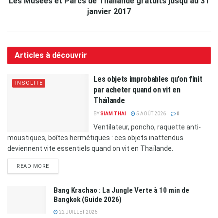
Les Musées et Parcs de Thaïlande gratuits jusqu’au 31
janvier 2017
Articles à découvrir
Les objets improbables qu’on finit
INSOLITE
par acheter quand on vit en
Thaïlande
BY
SIAM THAI
5 AOÛT 2026
0
Ventilateur, poncho, raquette anti-
moustiques, boîtes hermétiques : ces objets inattendus
deviennent vite essentiels quand on vit en Thaïlande.
READ MORE
Bang Krachao : La Jungle Verte à 10 min de
Bangkok (Guide 2026)
22 JUILLET 2026