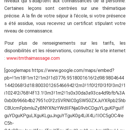
niveaux qui s’adaptent aux connaissances de la personne.
Certaines leçons sont centrées sur une thématique
précise. A la fin de votre séjour à l’école, si votre présence
a été assidue, vous recevrez un certificat stipulant votre
niveau de connaissance.
Pour plus de renseignements sur les tarifs, les
disponibilités et les réservations, consultez le site internet
:
www.itmthaimassage.com
[googlemaps https://www.google.com/maps/embed?
pb=!1m18!1m12!1m3!1d3776.9518001616!2d98.9804644
1442068!3d18.800301265466942!2m3!1f0!2f0!3f0!3m2!1
i1024!2i768!4f13.1!3m3!1m2!1s0x30da3a93ca4d9bfb%3A
0xb0b966b4b27951c0!2zSVRNIC0gSW50ZXJuYXRpb25hb
CBUcmFpbmluZyBNYXNzYWdlIFNjaG9vbCDguYLguKPguIf
guYDguKPguLXguKLguJnguYTguK0g4LiX4Li1IOC5gOC4re
C5h-