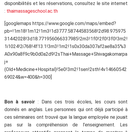
disponibilités et les réservations, consultez le site internet
:
thaimassageschool.ac.th
[googlemaps https://www.google.com/maps/embed?
pb=!1m18!1m12!1m3!1d3777.58744583568!2d98.975975
31442028!3d18.771956066337985!2m3!1f0!2f0!3f0!3m2!
1i1024!2i768!4f13.1!3m3!1m2!1s0x30da307af2ae8a35%3
A0x90a8f9c9b0d0a2d9!2sThai+Massage+Shivagakomarpa
j+
(Old+Medicine+Hospital)!5e0!3m2!1sen!2sth!4v14660542
69024&w=400&h=300]
Bon à savoir
: Dans ces trois écoles, les cours sont
donnés en anglais. Les personnes qui ont déjà participé à
ces séminaires ont trouvé que la langue employée ne jouait
pas sur la compréhension de l’enseignement. Les