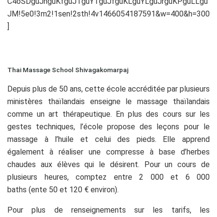
C4oSDguJnguKfguJTguYTguJfguKLguYLguJrguKPguLLgu
JM!5e0!3m2!1sen!2sth!4v1466054187591&w=400&h=300
]
Thai Massage School Shivagakomarpaj
Depuis plus de 50 ans, cette école accréditée par plusieurs
ministères thaïlandais enseigne le massage thaïlandais
comme un art thérapeutique. En plus des cours sur les
gestes techniques, l’école propose des leçons pour le
massage à l’huile et celui des pieds. Elle apprend
également à réaliser une compresse à base d’herbes
chaudes aux élèves qui le désirent. Pour un cours de
plusieurs heures, comptez entre 2 000 et 6 000
baths (ente 50 et 120 € environ).
Pour plus de renseignements sur les tarifs, les