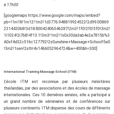
à 17h00
[googlemaps https://www.google.com/maps/embed?
pb=!1m18!1m12!1m3!1d3776.948819924522!2d99.00869
231442068!3d18.80043406546287!2m3!1f0!2f0!3f0!3m2!
1i1024!2i768!4f13.1!3m3!1m2!1s0x30da3ab4e2a7815b%3
A0xf4d32c516c127792!2sSunshine+Massage+School!5e0
!3m2!1sen!2sth!4v1466052964724&w=400&h=300]
International Training Massage School (ITM)
L’école ITM est reconnue par plusieurs ministères
thaïlandais, par des associations et des écoles de massage
internationales. Ces 10 dernières années, elle a participé a
un grand nombre de séminaires et de conférences sur
plusieurs continents. ITM dispense des cours de différents