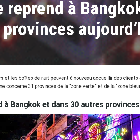
e reprend à Bangkok
 provinces aujourd’
bars et les boîtes de nuit peuvent à nouveau accueillir des clients
urne concerne 31 provinces de la “zone verte” et de la “zone ble
d à Bangkok et dans 30 autres provinces