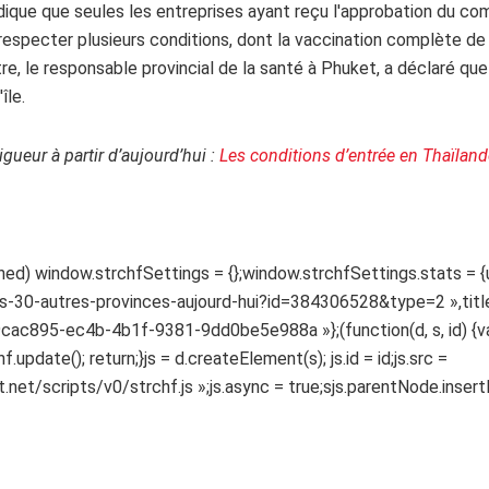
dique que seules les entreprises ayant reçu l'approbation du com
e respecter plusieurs conditions, dont la vaccination complète de 
, le responsable provincial de la santé à Phuket, a déclaré que la
île.
gueur à partir d’aujourd’hui :
Les conditions d’entrée en Thaïlande
ed) window.strchfSettings = {};window.strchfSettings.stats = {url
-30-autres-provinces-aujourd-hui?id=384306528&type=2 »,title:
 39cac895-ec4b-4b1f-9381-9dd0be5e988a »};(function(d, s, id) {v
update(); return;}js = d.createElement(s); js.id = id;js.src =
et/scripts/v0/strchf.js »;js.async = true;sjs.parentNode.insertBef