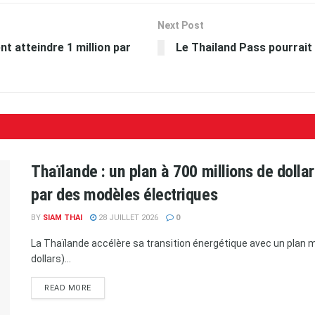
Next Post
nt atteindre 1 million par
Le Thailand Pass pourrait ê
Thaïlande : un plan à 700 millions de doll
par des modèles électriques
BY
SIAM THAI
28 JUILLET 2026
0
La Thaïlande accélère sa transition énergétique avec un plan ma
dollars)...
READ MORE