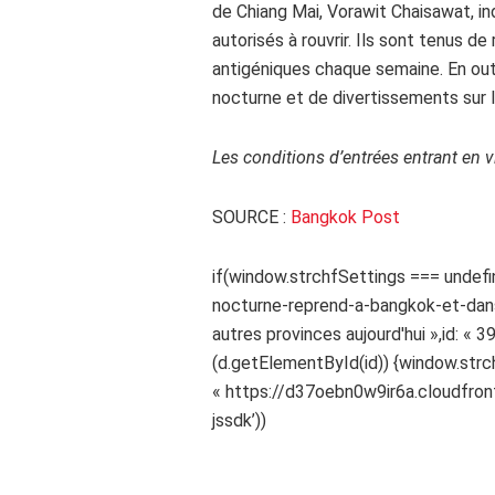
de Chiang Mai, Vorawit Chaisawat, in
autorisés à rouvrir. Ils sont tenus d
antigéniques chaque semaine. En outre
nocturne et de divertissements sur l'
Les conditions d’entrées entrant en vi
SOURCE :
Bangkok Post
if(window.strchfSettings === undefin
nocturne-reprend-a-bangkok-et-dans
autres provinces aujourd'hui »,id: «
(d.getElementById(id)) {window.strchf.
« https://d37oebn0w9ir6a.cloudfront.n
jssdk’))