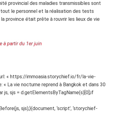
ité provincial des maladies transmissibles sont
tout le personnel et la réalisation des tests
 province était prête à rouvrir les lieux de vie
 à partir du 1er juin
: « https://immoasia.storychief.io/fr/la-vie-
 « La vie nocturne reprend à Bangkok et dans 30
ar js, sjs = d.getElementsByTagName(s)[0];if
ore(js, sjs);}(document, ‘script’, ‘storychief-