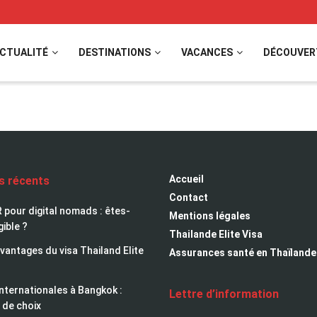
CTUALITÉ
DESTINATIONS
VACANCES
DÉCOUVER
lande
Accueil
es récents
Contact
 pour digital nomads : êtes-
Mentions légales
gible ?
Thailande Elite Visa
avantages du visa Thailand Elite
Assurances santé en Thaïlande
nternationales à Bangkok :
Lettre d’information
 de choix