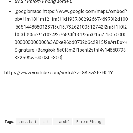
BTS
: Phrom Phong sortie 6
[googlemaps https://www.google.com/maps/embed?
pb=!1m18!1m12!1m3!1d1937.8829266746973!2d100
.56514485801237!3d13.73262100312742!2m3!1f0!2
f0!3f0!3m2!1i1024!2i768!4f13.1!3m3!1m2!1s0x0000
000000000000%3A0xe96bd8782b6c2915!2sArtBox+
Signature+Bangkok!5e0!3m2!1sen!2sth!4v14658793
33259&w=400&h=300]
https://www.youtube.com/watch?v=GKGw2B-H01Y
Tags:
ambulant
art
marché
Phrom Phong