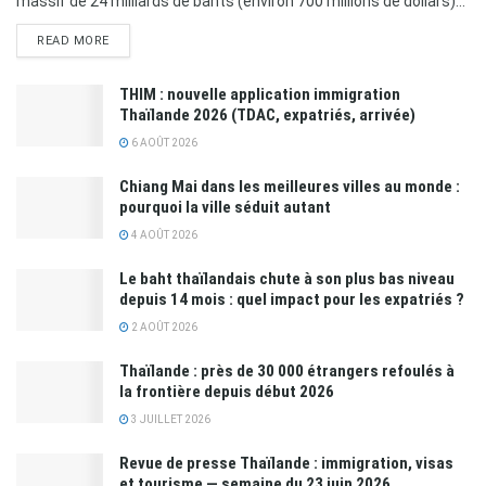
massif de 24 milliards de bahts (environ 700 millions de dollars)...
READ MORE
THIM : nouvelle application immigration
Thaïlande 2026 (TDAC, expatriés, arrivée)
6 AOÛT 2026
Chiang Mai dans les meilleures villes au monde :
pourquoi la ville séduit autant
4 AOÛT 2026
Le baht thaïlandais chute à son plus bas niveau
depuis 14 mois : quel impact pour les expatriés ?
2 AOÛT 2026
Thaïlande : près de 30 000 étrangers refoulés à
la frontière depuis début 2026
3 JUILLET 2026
Revue de presse Thaïlande : immigration, visas
et tourisme — semaine du 23 juin 2026