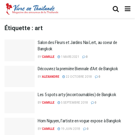
Étiquette :
art
Salon des Fleurs et Jardins Nai Lert, au coeur de
Bangkok
BY
CAMILLE
1 MARS 2021
0
Découvrez la première Biennale d’Art de Bangkok
BY
ALEXANDRE
22 OCTOBRE 2018
0
Les 5 spots arty (incontournables) de Bangkok
BY
CAMILLE
5 SEPTEMBRE 2018
0
Hom Nguyen, l’artiste en vogue expose à Bangkok
BY
CAMILLE
19 JUIN 2018
0