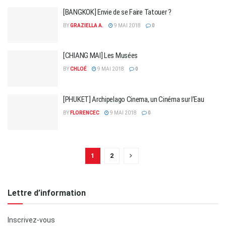
[BANGKOK] Envie de se Faire Tatouer ?
BY
GRAZIELLA A.
9 MAI 2018
0
[CHIANG MAI] Les Musées
BY
CHLOÉ
9 MAI 2018
0
[PHUKET] Archipelago Cinema, un Cinéma sur l’Eau
BY
FLORENCEC
9 MAI 2018
0
1
2
Lettre d’information
Inscrivez-vous