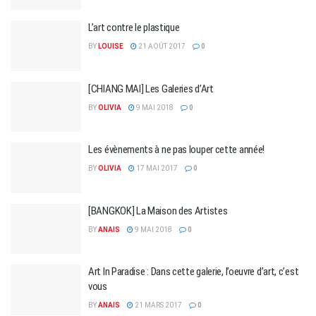
L’art contre le plastique
BY
LOUISE
21 AOÛT 2017
0
[CHIANG MAI] Les Galeries d’Art
BY
OLIVIA
9 MAI 2018
0
Les évènements à ne pas louper cette année!
BY
OLIVIA
17 MAI 2017
0
[BANGKOK] La Maison des Artistes
BY
ANAIS
9 MAI 2018
0
Art In Paradise : Dans cette galerie, l’oeuvre d’art, c’est
vous
BY
ANAIS
21 MARS 2017
0