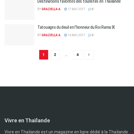
Destinations favorites des touristes en Thaïlande
BY
GRAZIELLA A.
17 MAI 2017
0
Tatouages du deuil en l’honneur du Roi Rama IX
BY
GRAZIELLA A.
16 MAI 2017
0
1
2
…
4
Vivre en Thaïlande
Vivre en Thaïlande est un magazine en ligne dédié à la Thaïlande.