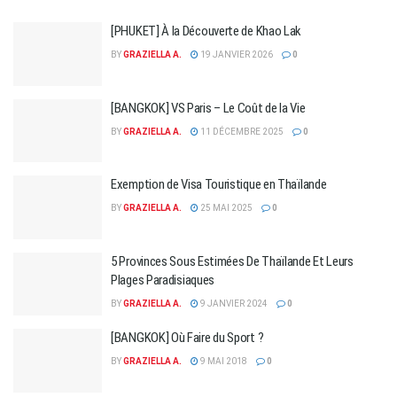
[PHUKET] À la Découverte de Khao Lak
BY
GRAZIELLA A.
19 JANVIER 2026
0
[BANGKOK] VS Paris – Le Coût de la Vie
BY
GRAZIELLA A.
11 DÉCEMBRE 2025
0
Exemption de Visa Touristique en Thaïlande
BY
GRAZIELLA A.
25 MAI 2025
0
5 Provinces Sous Estimées De Thaïlande Et Leurs
Plages Paradisiaques
BY
GRAZIELLA A.
9 JANVIER 2024
0
[BANGKOK] Où Faire du Sport ?
BY
GRAZIELLA A.
9 MAI 2018
0