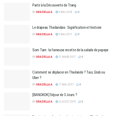
Partir à la Découverte de Trang
BY
GRAZIELLA A.
9 MAI 2018
0
Le drapeau Thaïlandais : Signification et histoire
BY
GRAZIELLA A.
9 MAI 2017
0
Som Tam : la fameuse recette de la salade de papaye
BY
GRAZIELLA A.
21 MARS 2017
0
Comment se déplacer en Thaïlande ? Taxi, Grab ou
Uber ?
BY
GRAZIELLA A.
17 MAI 2017
0
[BANGKOK] Séjour de 3 Jours ?
BY
GRAZIELLA A.
22 AOÛT 2019
0