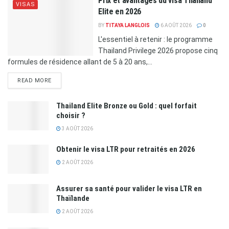
Prix et avantages du visa Thailand
VISAS
Elite en 2026
BY
TITAYA LANGLOIS
6 AOÛT 2026
0
L'essentiel à retenir : le programme
Thailand Privilege 2026 propose cinq
formules de résidence allant de 5 à 20 ans,...
READ MORE
Thailand Elite Bronze ou Gold : quel forfait
choisir ?
3 AOÛT 2026
Obtenir le visa LTR pour retraités en 2026
2 AOÛT 2026
Assurer sa santé pour valider le visa LTR en
Thaïlande
2 AOÛT 2026