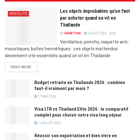
Les objets improbables qu’on finit
INSOLITE
par acheter quand on vit en
Thaïlande
BY
SIAM THAI
5 AOÛT 2026
0
Ventilateur, poncho, raquette anti-
moustiques, boîtes hermétiques : ces objets inattendus
deviennent vite essentiels quand on vit en Thaïlande.
READ MORE
Budget retraite en Thaïlande 2026 : combien
faut-il vraiment par mois ?
17 MAI 2026
Visa LTR vs Thailand Elite 2026 : le comparatif
complet pour choisir votre visa long séjour
7 JUILLET 2026
Réussir son expatriation et bien vivre en