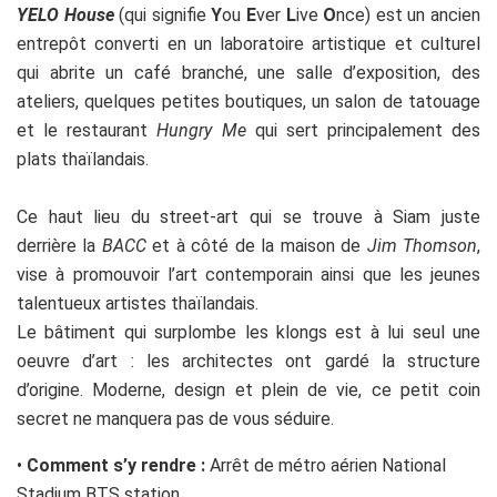
YELO House
(qui signifie
Y
ou
E
ver
L
ive
O
nce) est un ancien
entrepôt converti en un laboratoire artistique et culturel
qui abrite un café branché, une salle d’exposition, des
ateliers, quelques petites boutiques, un salon de tatouage
et le restaurant
Hungry Me
qui sert principalement des
plats thaïlandais.
Ce haut lieu du street-art qui se trouve à Siam juste
derrière la
BACC
et à côté de la maison de
Jim Thomson
,
vise à promouvoir l’art contemporain ainsi que les jeunes
talentueux artistes thaïlandais.
Le bâtiment qui surplombe les klongs est à lui seul une
oeuvre d’art : les architectes ont gardé la structure
d’origine. Moderne, design et plein de vie, ce petit coin
secret ne manquera pas de vous séduire.
•
Comment s’y rendre :
Arrêt de métro aérien National
Stadium BTS station