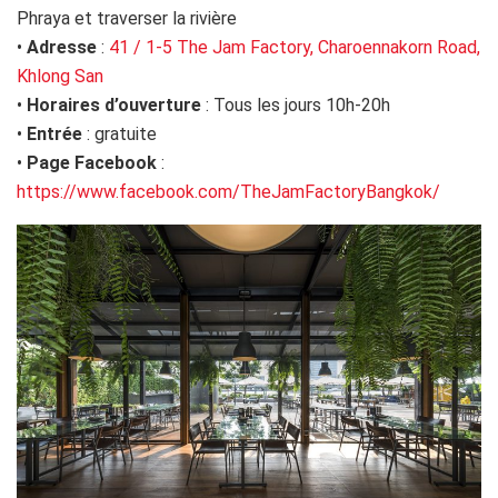
Phraya et traverser la rivière
•
Adresse
:
41 / 1-5 The Jam Factory, Charoennakorn Road,
Khlong San
•
Horaires d’ouverture
: Tous les jours 10h-20h
•
Entrée
: gratuite
•
Page Facebook
:
https://www.facebook.com/TheJamFactoryBangkok/