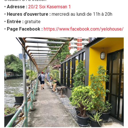
•
Adresse :
20/2 Soi Kasemsan 1
•
Heures d’ouverture :
mercredi au lundi de 11h à 20h
•
Entrée :
gratuite
•
Page Facebook
:
https://www.facebook.com/yelohouse/