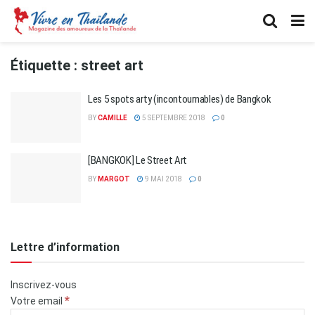
Étiquette :
street art
Les 5 spots arty (incontournables) de Bangkok
BY
CAMILLE
5 SEPTEMBRE 2018
0
[BANGKOK] Le Street Art
BY
MARGOT
9 MAI 2018
0
Lettre d’information
Inscrivez-vous
*
Votre email