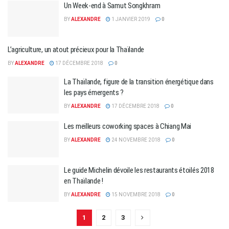
Un Week-end à Samut Songkhram
BY
ALEXANDRE
1 JANVIER 2019
0
L’agriculture, un atout précieux pour la Thaïlande
BY
ALEXANDRE
17 DÉCEMBRE 2018
0
La Thaïlande, figure de la transition énergétique dans
les pays émergents ?
BY
ALEXANDRE
17 DÉCEMBRE 2018
0
Les meilleurs coworking spaces à Chiang Mai
BY
ALEXANDRE
24 NOVEMBRE 2018
0
Le guide Michelin dévoile les restaurants étoilés 2018
en Thaïlande !
BY
ALEXANDRE
15 NOVEMBRE 2018
0
1
2
3