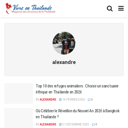
alexandre
Top 10 des refuges animaliers : Choisir un sanctuaire
éthique en Thaïlande en 2026
BY
ALEXANDRE
14 FÉVRIER 2026
0
Où Célébrer le Réveillon du Nouvel An 2026 à Bangkok
en Thaïlande ?
BY
ALEXANDRE
31 DÉCEMBRE 2025
0