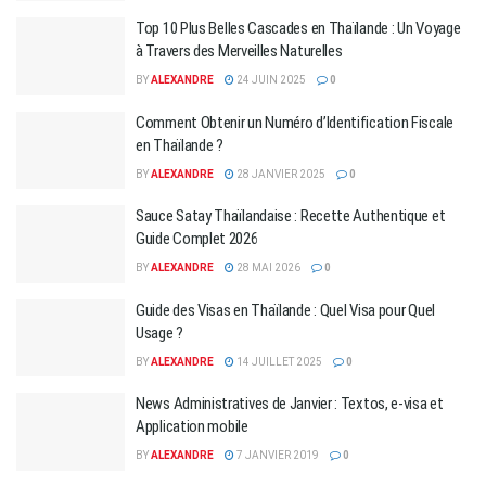
Top 10 Plus Belles Cascades en Thaïlande : Un Voyage
à Travers des Merveilles Naturelles
BY
ALEXANDRE
24 JUIN 2025
0
Comment Obtenir un Numéro d’Identification Fiscale
en Thaïlande ?
BY
ALEXANDRE
28 JANVIER 2025
0
Sauce Satay Thaïlandaise : Recette Authentique et
Guide Complet 2026
BY
ALEXANDRE
28 MAI 2026
0
Guide des Visas en Thaïlande : Quel Visa pour Quel
Usage ?
BY
ALEXANDRE
14 JUILLET 2025
0
News Administratives de Janvier : Textos, e-visa et
Application mobile
BY
ALEXANDRE
7 JANVIER 2019
0