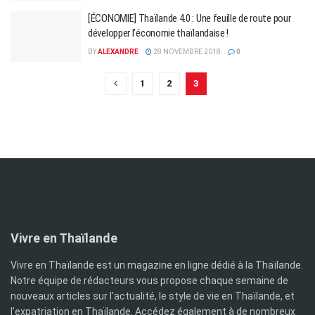
[ÉCONOMIE] Thaïlande 4.0 : Une feuille de route pour
développer l’économie thaïlandaise !
BY
ALEXANDRE
28 NOVEMBRE 2018
0
1
2
3
Vivre en Thaïlande
Vivre en Thaïlande est un magazine en ligne dédié à la Thaïlande.
Notre équipe de rédacteurs vous propose chaque semaine de
nouveaux articles sur l'actualité, le style de vie en Thaïlande, et
l'expatriation en Thaïlande. Accédez également à de nombreux