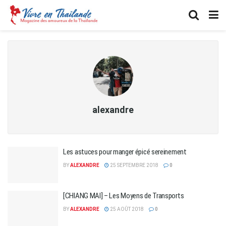
alexandre
Les astuces pour manger épicé sereinement
BY
ALEXANDRE
25 SEPTEMBRE 2018
0
[CHIANG MAI] – Les Moyens de Transports
BY
ALEXANDRE
25 AOÛT 2018
0