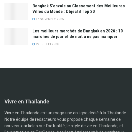
​Bangkok S’envole au Classement des Meilleures
Villes du Monde : Objectif Top 20
17 NOVEMBRE 2025
Les meilleurs marchés de Bangkok en 2026 : 10
marchés de jour et de nuit à ne pas manquer
19 JUILLET 2026
Vivre en Thaïlande
Vivre en Thaïlande est un magazine en ligne dédié à la Thaïlande.
Notre équipe de rédacteurs vous propose chaque semaine de
nouveaux articles sur l'actualité, le style de vie en Thaïlande, et