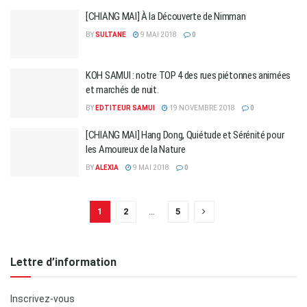
[CHIANG MAI] À la Découverte de Nimman
BY
SULTANE
9 MAI 2018
0
KOH SAMUI : notre TOP 4 des rues piétonnes animées
et marchés de nuit.
BY
EDTITEUR SAMUI
19 NOVEMBRE 2018
0
[CHIANG MAI] Hang Dong, Quiétude et Sérénité pour
les Amoureux de la Nature
BY
ALEXIA
9 MAI 2018
0
1
2
…
5
Lettre d’information
Inscrivez-vous