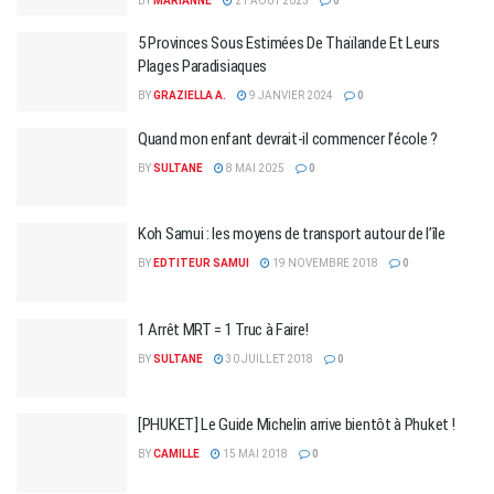
BY
MARIANNE
21 AOÛT 2025
0
5 Provinces Sous Estimées De Thaïlande Et Leurs
Plages Paradisiaques
BY
GRAZIELLA A.
9 JANVIER 2024
0
Quand mon enfant devrait-il commencer l’école ?
BY
SULTANE
8 MAI 2025
0
Koh Samui : les moyens de transport autour de l’île
BY
EDTITEUR SAMUI
19 NOVEMBRE 2018
0
1 Arrêt MRT = 1 Truc à Faire!
BY
SULTANE
30 JUILLET 2018
0
[PHUKET] Le Guide Michelin arrive bientôt à Phuket !
BY
CAMILLE
15 MAI 2018
0