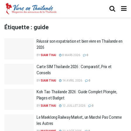
Étiquette :
guide
Réussir son expatriation et bien vivre en Thaïlande en
2026
BY
SIAM THAI
8 MARS 2026
0
Carte SIM Thaïlande 2026 : Comparatif, Prix et
Conseils
BY
SIAM THAI
14 AVRIL 2026
0
Koh Tao Thaïlande 2026 : Guide Complet Plongée,
Plages et Budget
BY
SIAM THAI
13 JUILLET 2026
0
Le Maeklong Railway Market, un Marché Pas Comme
les Autres