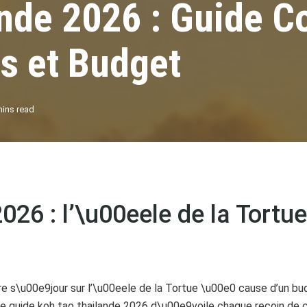
nde 2026 : Guide C
s et Budget
mins read
026 : l’\u00eele de la Tort
 s\u00e9jour sur l’\u00eele de la Tortue \u00e0 cause d’un b
 guide koh tao thailande 2026 d\u00e9voile chaque recoin de 