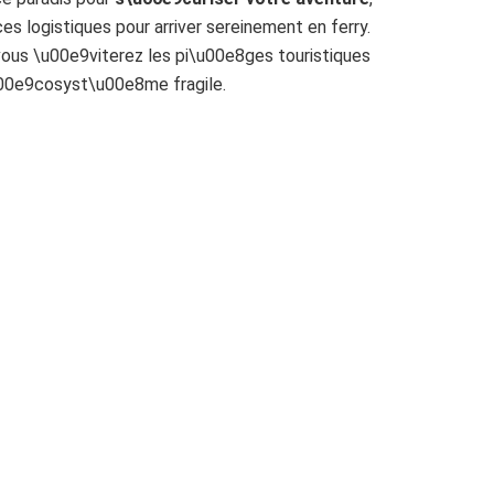
es logistiques pour arriver sereinement en ferry.
 vous \u00e9viterez les pi\u00e8ges touristiques
u00e9cosyst\u00e8me fragile.