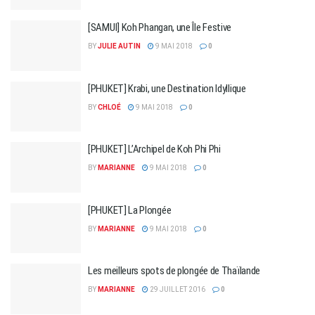
[SAMUI] Koh Phangan, une Île Festive
BY
JULIE AUTIN
9 MAI 2018
0
[PHUKET] Krabi, une Destination Idyllique
BY
CHLOÉ
9 MAI 2018
0
[PHUKET] L’Archipel de Koh Phi Phi
BY
MARIANNE
9 MAI 2018
0
[PHUKET] La Plongée
BY
MARIANNE
9 MAI 2018
0
Les meilleurs spots de plongée de Thaïlande
BY
MARIANNE
29 JUILLET 2016
0