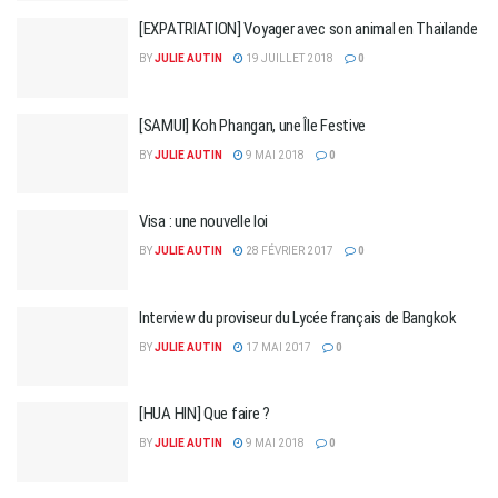
[EXPATRIATION] Voyager avec son animal en Thaïlande
BY
JULIE AUTIN
19 JUILLET 2018
0
[SAMUI] Koh Phangan, une Île Festive
BY
JULIE AUTIN
9 MAI 2018
0
Visa : une nouvelle loi
BY
JULIE AUTIN
28 FÉVRIER 2017
0
Interview du proviseur du Lycée français de Bangkok
BY
JULIE AUTIN
17 MAI 2017
0
[HUA HIN] Que faire ?
BY
JULIE AUTIN
9 MAI 2018
0