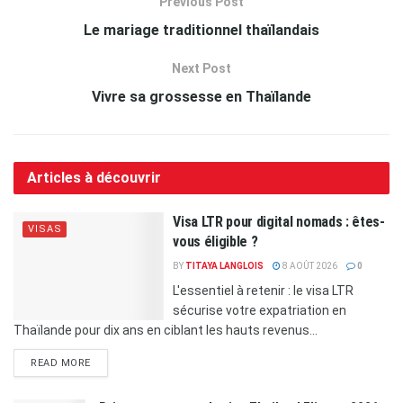
Previous Post
Le mariage traditionnel thaïlandais
Next Post
Vivre sa grossesse en Thaïlande
Articles à découvrir
Visa LTR pour digital nomads : êtes-
VISAS
vous éligible ?
BY
TITAYA LANGLOIS
8 AOÛT 2026
0
L'essentiel à retenir : le visa LTR
sécurise votre expatriation en
Thaïlande pour dix ans en ciblant les hauts revenus...
READ MORE