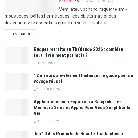
BY
SIAM THAI
5 AOÛT 2026
0
Ventilateur, poncho, raquette anti-
moustiques, boîtes hermétiques : ces objets inattendus
deviennent vite essentiels quand on vit en Thaïlande.
READ MORE
Budget retraite en Thaïlande 2026 : combien
faut-il vraiment par mois ?
17 MAI 2026
12 erreurs à éviter en Thaïlande : le guide pour un
voyage réussi
9 FÉVRIER 2026
Applications pour Expatriés à Bangkok : Les
Meilleurs Sites et Applis Pour Vous Simplifier la
Vie
1 JUILLET 2025
Top 10 des Produits de Beauté Thaïlandais à