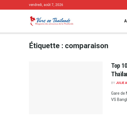
vendredi, août 7, 2026
A
Étiquette :
comparaison
Top 10
Thaïl
BY
JULIE 
Gare de 
VS Bangk