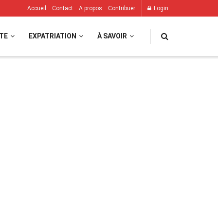
Accueil
Contact
A propos
Contribuer
Login
TE
EXPATRIATION
À SAVOIR