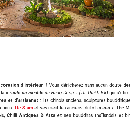
coration d’intérieur ?
Vous dénicherez sans aucun doute
de
n la
«
route du meuble
de
Hang Dong »
(
Th Thakhilek)
qui s’étir
res et d’artisanat
: lits chinois anciens, sculptures bouddhiq
connus :
De Siam
et ses meubles anciens plutôt onéreux,
The M
ois,
Chilli Antiques & Arts
et ses bouddhas thaïlandais et b