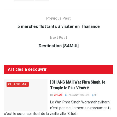
Previous Post
5 marchés flottants à visiter en Thailande
Next Post
Destination [SAMUI]
Articles à découvrir
[CHIANG MAI] Wat Phra Singh, le
CHIANG MAI
Temple le Plus Vénéré
BY
CHLOÉ
19 JANVIER 2026
0
Le Wat Phra Singh Woramahaviharn
n'est pas seulement un monument ;
c'est le cœur spirituel de la vieille ville. Situé...