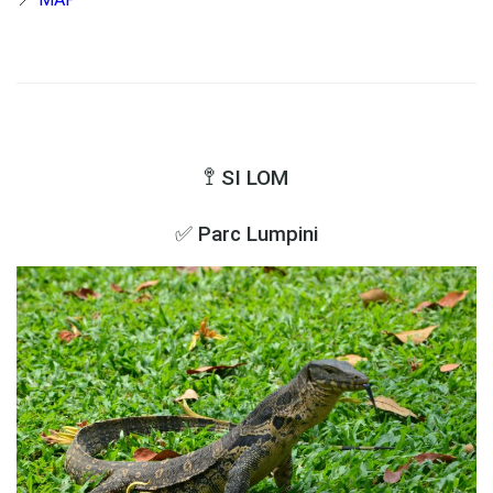
🚏 SI LOM
✅ Parc Lumpini