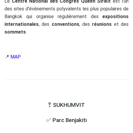
Le
Centre National des Congrès Queen Sirikit
est l’un
des sites d’événements polyvalents les plus populaires de
Bangkok qui organise régulièrement des
expositions
internationales
, des
conventions
, des
réunions
et des
sommets
.
📍
MAP
🚏 SUKHUMVIT
✅ Parc Benjakiti