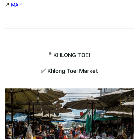
📍
MAP
🚏 KHLONG TOEI
✅ Khlong Toei Market