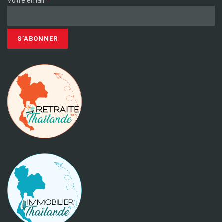
*
Votre email