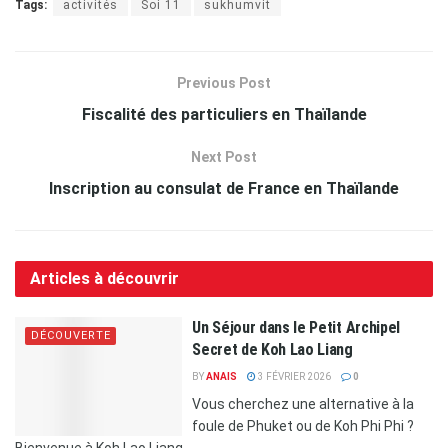
Tags:
activités
Soi 11
sukhumvit
Previous Post
Fiscalité des particuliers en Thaïlande
Next Post
Inscription au consulat de France en Thaïlande
Articles à découvrir
Un Séjour dans le Petit Archipel
DÉCOUVERTE
Secret de Koh Lao Liang
BY
ANAIS
3 FÉVRIER 2026
0
Vous cherchez une alternative à la
foule de Phuket ou de Koh Phi Phi ?
Bienvenue à Koh Lao Liang....