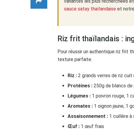
variantes les plus recherchées e
sauce satay thaïlandaise
et notr
Riz frit thaïlandais : 
Pour réussir un authentique riz frit t
texture parfaite.
Riz :
2 grands verres de riz cuit 
Protéines :
250g de blancs de p
Légumes :
1 poivron rouge, 1 c
Aromates :
1 oignon jaune, 1 g
Assaisonnement :
1 cuillère à
Œuf :
1 œuf frais