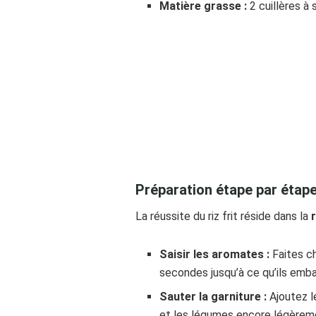
Matière grasse :
2 cuillères à 
O
Préparation étape par étap
La réussite du riz frit réside dans la
Saisir les aromates :
Faites ch
secondes jusqu’à ce qu’ils emba
Sauter la garniture :
Ajoutez le
et les légumes encore légèrem