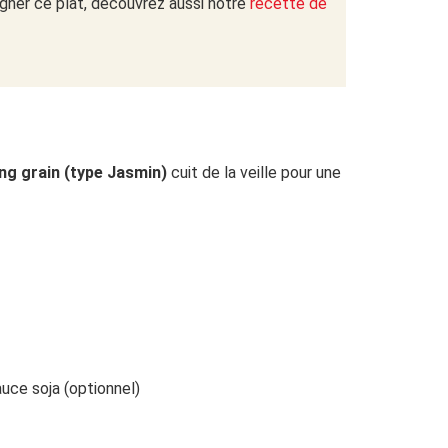
gner ce plat, découvrez aussi notre
recette de
ong grain (type Jasmin)
cuit de la veille pour une
uce soja (optionnel)