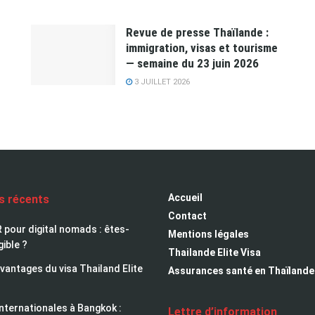
Revue de presse Thaïlande :
immigration, visas et tourisme
— semaine du 23 juin 2026
3 JUILLET 2026
Accueil
es récents
Contact
 pour digital nomads : êtes-
Mentions légales
gible ?
Thailande Elite Visa
avantages du visa Thailand Elite
Assurances santé en Thaïlande
nternationales à Bangkok :
Lettre d’information