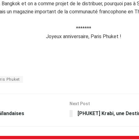
à Bangkok et on a comme projet de le distribuer, pourquoi pas à S
mais un magazine important de la communauté francophone en Th
*******
Joyeux anniversaire, Paris Phuket !
ris Phuket
Next Post
ïlandaises
[PHUKET] Krabi, une Destin