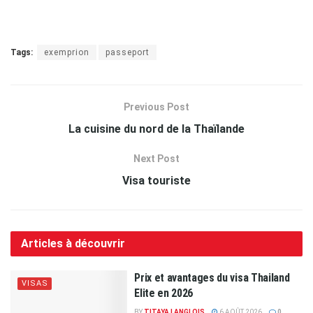
Tags:
exemprion
passeport
Previous Post
La cuisine du nord de la Thaïlande
Next Post
Visa touriste
Articles à découvrir
Prix et avantages du visa Thailand
VISAS
Elite en 2026
BY
TITAYA LANGLOIS
6 AOÛT 2026
0