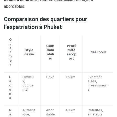
abordables.
Comparaison des quartiers pour
l’expatriation à Phuket
Q
u
Coût
Proxi
a
Style
imm
mité
r
Idéal pour
de vie
obili
aérop
ti
er
ort
e
r
L
Luxueu
Élevé
15 km
Expatriés
a
x,
aisés,
g
occide
investisseur
u
ntal
s
n
a
R
Authent
Abor
40 km
Retraités,
a
ique,
dable
amateurs