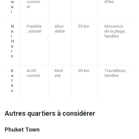
w
convivi
d’îles
a
al
i
N
Paisible
Abor
50 km
Amoureux
a
, naturel
dable
de la plage,
i
familles
H
a
r
n
K
Actif,
Mod
30 km
Travailleurs,
a
central
éré
familles
t
h
u
Autres quartiers à considérer
Phuket Town