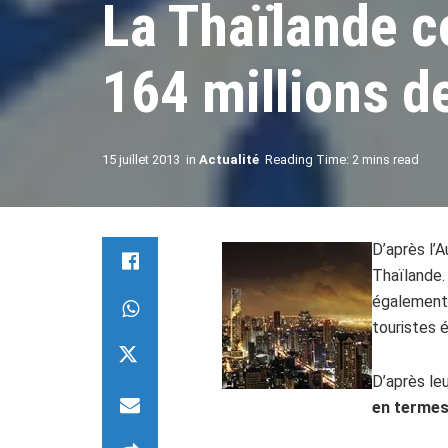
La Thaïlande c
164 millions d
15 juillet 2013
in
Actualité
Reading Time: 2 mins read
D’après l’
Thaïlande.
également 
touristes 
D’après le
en termes