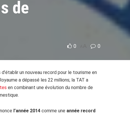
us de
0
A
0
A
 d’établir un nouveau record pour le tourisme en
 Royaume a dépassé les 22 millions; la TAT a
stes
en combinant une évolution du nombre de
omestique.
nnonce
l’année 2014
comme une
année record