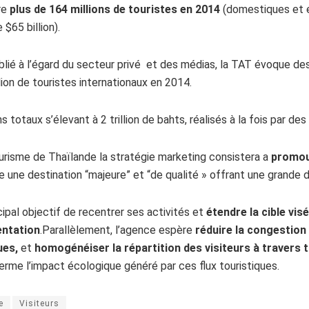
re
plus de 164 millions de touristes en 2014
(domestiques et 
 $65 billion).
ié à l’égard du secteur privé et des médias, la TAT évoque des 
lion de touristes internationaux en 2014.
s totaux s’élevant à 2 trillion de bahts, réalisés à la fois par d
tourisme de Thaïlande la stratégie marketing consistera a
promouv
e une destination “majeure” et “de qualité » offrant une grande d
ncipal objectif de recentrer ses activités et
étendre la cible vis
entation
.Parallèlement, l’agence espère
réduire la congestion 
ues,
et
homogénéiser la répartition des visiteurs à travers t
erme l’impact écologique généré par ces flux touristiques.
e
Visiteurs