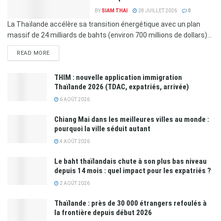
BY
SIAM THAI
28 JUILLET 2026
0
La Thaïlande accélère sa transition énergétique avec un plan
massif de 24 milliards de bahts (environ 700 millions de dollars)...
READ MORE
THIM : nouvelle application immigration
Thaïlande 2026 (TDAC, expatriés, arrivée)
6 AOÛT 2026
Chiang Mai dans les meilleures villes au monde :
pourquoi la ville séduit autant
4 AOÛT 2026
Le baht thaïlandais chute à son plus bas niveau
depuis 14 mois : quel impact pour les expatriés ?
2 AOÛT 2026
Thaïlande : près de 30 000 étrangers refoulés à
la frontière depuis début 2026