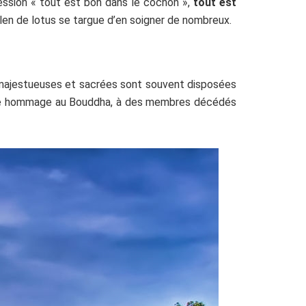
ression « tout est bon dans le cochon »,
tout est
len de lotus se targue d’en soigner de nombreux.
urs majestueuses et sacrées sont souvent disposées
rendre hommage au Bouddha, à des membres décédés