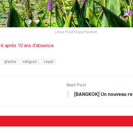
Lotus Pond Royal Pavilion
cré après 10 ans d’absence
plante
religion
royal
Next Post
[BANGKOK] Un nouveau re