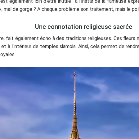
st également loin d’être inutile : à l’instar de la fameuse exp
x, mal de gorge ? A chaque problème son traitement, mais le pol
Une connotation religieuse sacrée
naire, fait également écho à des traditions religieuses. Ces fle
s et à l’intérieur de temples siamois. Ainsi, cela permet de 
royales.