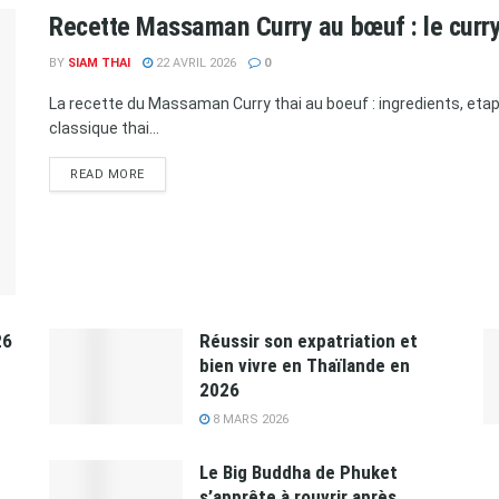
Recette Massaman Curry au bœuf : le curr
BY
SIAM THAI
22 AVRIL 2026
0
La recette du Massaman Curry thai au boeuf : ingredients, etap
classique thai...
READ MORE
26
Réussir son expatriation et
bien vivre en Thaïlande en
2026
8 MARS 2026
Le Big Buddha de Phuket
s’apprête à rouvrir après