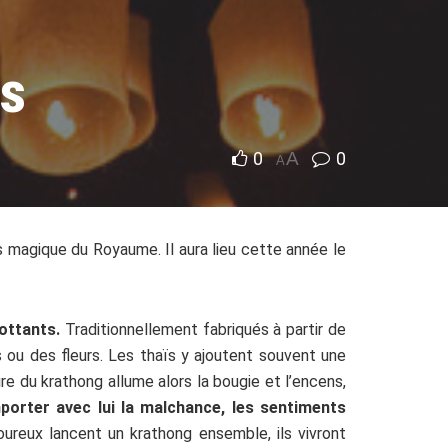
es
0
A
0
A
s magique du Royaume. Il aura lieu cette année le
lottants.
Traditionnellement fabriqués à partir de
 ou des fleurs. Les thaïs y ajoutent souvent une
e du krathong allume alors la bougie et l’encens,
orter avec lui la malchance, les sentiments
reux lancent un krathong ensemble, ils vivront