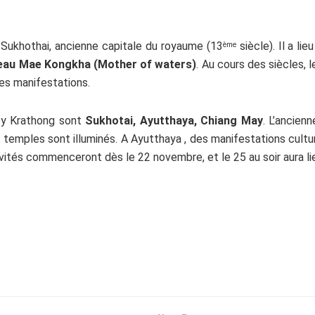
e Sukhothai, ancienne capitale du royaume (13
siècle). Il a lie
ème
’eau Mae Kongkha (Mother of waters)
. Au cours des siècles,
res manifestations.
Loy Krathong sont
Sukhotai, Ayutthaya, Chiang May
. L’ancien
et temples sont illuminés. A Ayutthaya , des manifestations cultu
vités commenceront dès le 22 novembre, et le 25 au soir aura lie