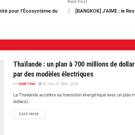
Next Post
ité pour l’Écosystème du
[BANGKOK] J’AIME : le Re
Thaïlande : un plan à 700 millions de doll
par des modèles électriques
BY
SIAM THAI
28 JUILLET 2026
0
La Thaïlande accélère sa transition énergétique avec un plan ma
dollars)...
READ MORE