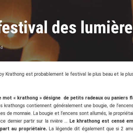
festival des lumièr
ad
oy Krathong est probablement le festival le plus beau et le plu
t le mot « krathong » désigne de petits radeaux ou paniers f
les krathongs contiennent généralement une bougie, de l’encens
 de monnaie. La bougie et l’encens sont allumés, le propriétair
ce dernier partir sur la rivière …
Le khrathong est censé emp
part au propriétaire.
La légende dit également que si 2 amou