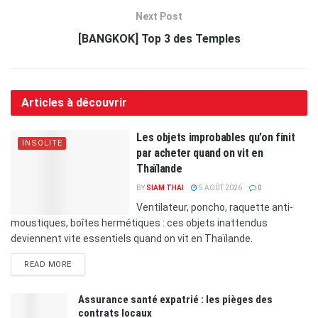
Next Post
[BANGKOK] Top 3 des Temples
Articles à découvrir
Les objets improbables qu’on finit
INSOLITE
par acheter quand on vit en
Thaïlande
BY
SIAM THAI
5 AOÛT 2026
0
Ventilateur, poncho, raquette anti-
moustiques, boîtes hermétiques : ces objets inattendus
deviennent vite essentiels quand on vit en Thaïlande.
READ MORE
Assurance santé expatrié : les pièges des
contrats locaux