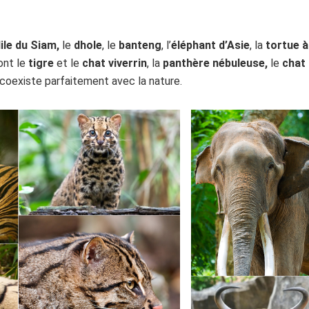
ile du Siam,
le
dhole
, le
banteng
, l’
éléphant d’Asie
, la
tortue à
ont le
tigre
et le
chat viverrin
, la
panthère nébuleuse,
le
chat
i coexiste parfaitement avec la nature.