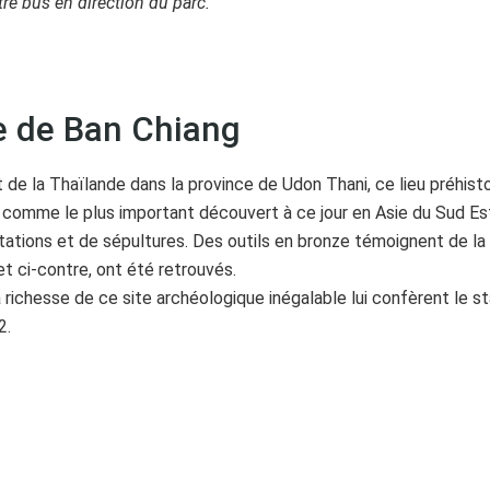
re bus en direction du parc.
e de Ban Chiang
 de la Thaïlande dans la province de Udon Thani, ce lieu préhisto
comme le plus important découvert à ce jour en Asie du Sud Est
tations et de sépultures. Des outils en bronze témoignent de la c
t ci-contre, ont été retrouvés.
a richesse de ce site archéologique inégalable lui confèrent le s
2.