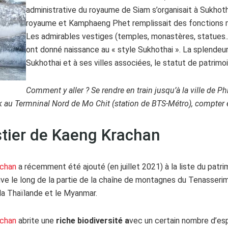
administrative du royaume de Siam s’organisait à Sukhotha
royaume et Kamphaeng Phet remplissait des fonctions mil
Les admirables vestiges (temples, monastères, statues..)
ont donné naissance au « style Sukhothai ». La splendeur 
Sukhothai et à ses villes associées, le statut de patrim
Comment y aller ? Se rendre en train jusqu’à la ville de 
au Termninal Nord de Mo Chit (station de BTS-Métro), compter en
stier de Kaeng Krachan
achan
a récemment été ajouté (en juillet 2021) à la liste du patri
uve le long de la partie de la chaîne de montagnes du Tenasseri
 la Thaïlande et le Myanmar.
achan
abrite une
riche biodiversité a
vec un certain nombre d’e