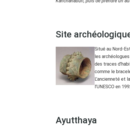
Kanchanaburi, puis de prendre un aut
Site archéologiqu
Situé au Nord-Est
les archéologues 
des traces d’habi
comme le bracele
L’ancienneté et l
l’UNESCO en 199
Ayutthaya