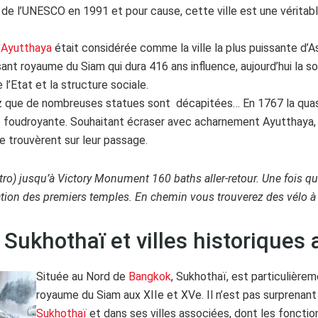
 de l’UNESCO en 1991 et pour cause, cette ville est une vérita
,
Ayutthaya
était considérée comme la ville la plus puissante d’As
nt royaume du Siam qui dura 416 ans influence, aujourd’hui la s
l’Etat et la structure sociale.
que de nombreuses statues sont décapitées… En 1767 la quasi-t
e foudroyante. Souhaitant écraser avec acharnement Ayutthaya, 
e trouvèrent sur leur passage.
ro) jusqu’à Victory Monument 160 baths aller-retour. Une fois qu
tion des premiers temples. En chemin vous trouverez des vélo à 
e Sukhothaï et villes historiques
Située au Nord de
Bangkok
, Sukhothaï, est particulièrem
royaume du Siam aux XIIe et XVe. Il n’est pas surprenan
Sukhothaï
et dans ses villes associées, dont les fonction