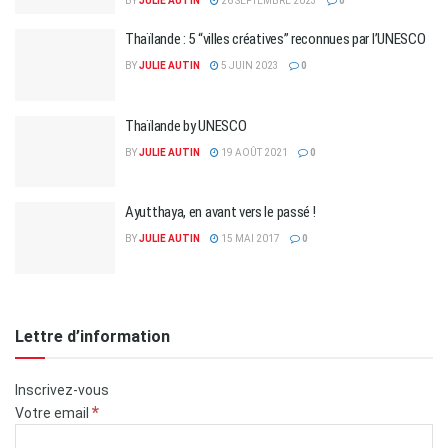
BY
JULIE AUTIN
26 SEPTEMBRE 2023
0
Thaïlande : 5 “villes créatives” reconnues par l’UNESCO
BY
JULIE AUTIN
5 JUIN 2023
0
Thaïlande by UNESCO
BY
JULIE AUTIN
19 AOÛT 2021
0
Ayutthaya, en avant vers le passé !
BY
JULIE AUTIN
15 MAI 2017
0
Lettre d’information
Inscrivez-vous
*
Votre email