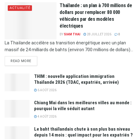
Thaïlande : un plan à 700 millions de
ACTUALITÉ
dollars pour remplacer 80 000
véhicules par des modèles
électriques
BY
SIAM THAI
28 JUILLET 2026
0
La Thaïlande accélère sa transition énergétique avec un plan
massif de 24 milliards de bahts (environ 700 millions de dollars)...
READ MORE
THIM : nouvelle application immigration
Thaïlande 2026 (TDAC, expatriés, arrivée)
6 AOÛT 2026
Chiang Mai dans les meilleures villes au monde :
pourquoi la ville séduit autant
4 AOÛT 2026
Le baht thaïlandais chute à son plus bas niveau
depuis 14 mois : quel impact pour les expatriés ?