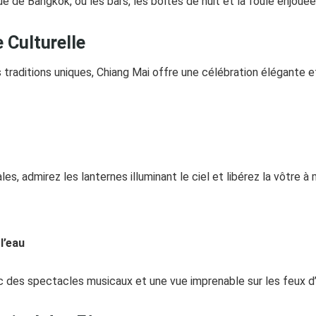
ue de Bangkok, où les bars, les boîtes de nuit et la foule enjouée
 Culturelle
traditions uniques, Chiang Mai offre une célébration élégante e
s, admirez les lanternes illuminant le ciel et libérez la vôtre 
l’eau
 des spectacles musicaux et une vue imprenable sur les feux d’a