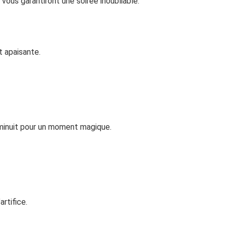
 vous garantiront une soirée inoubliable.
t apaisante.
à minuit pour un moment magique.
rtifice.