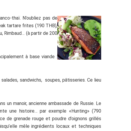
ranco-thaï. N’oubliez pas de
eak tartare frites (190 THB),
, Rimbaud… (à partir de 200
ncipalement à base viande :
salades, sandwichs, soupes, pâtisseries. Ce lieu
ans un manoir, ancienne ambassade de Russie. Le
onte une histoire… par exemple «Hunting» (790
ce de grenade rouge et poudre d’oignons grillés
uisqu’elle mêle ingrédients locaux et techniques