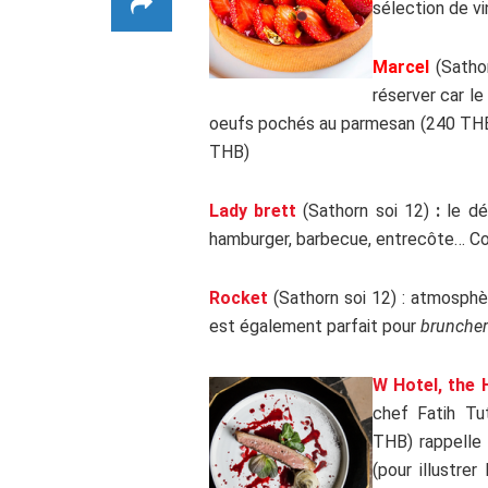
sélection de vi
Marcel
(Satho
réserver car le
oeufs pochés au parmesan (240 THB)
THB)
Lady brett
(Sathorn soi 12)
:
le dé
hamburger, barbecue, entrecôte… Co
Rocket
(Sathorn soi 12) : atmosphè
est également parfait pour
bruncher
W Hotel, the
chef Fatih Tu
THB) rappelle 
(pour illustre