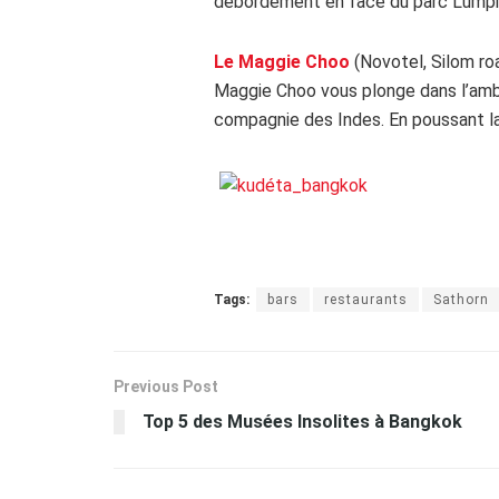
débordement en face du parc Lumpin
Le Maggie Choo
(Novotel, Silom ro
Maggie Choo vous plonge dans l’ambia
compagnie des Indes. En poussant la 
Tags:
bars
restaurants
Sathorn
Previous Post
Top 5 des Musées Insolites à Bangkok