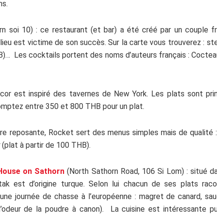
ns.
rn soi 10) : ce restaurant (et bar) a été créé par un couple f
 lieu est victime de son succès. Sur la carte vous trouverez : st
… Les cocktails portent des noms d’auteurs français : Cocteau
cor est inspiré des tavernes de New York. Les plats sont pri
mptez entre 350 et 800 THB pour un plat.
re reposante, Rocket sert des menus simples mais de qualité : 
(plat à partir de 100 THB).
 House on Sathorn
(North Sathorn Road, 106 Si Lom) : situé d
tak est d’origine turque. Selon lui chacun de ses plats rac
une journée de chasse à l’européenne : magret de canard, sau
r l’odeur de la poudre à canon). La cuisine est intéressante p