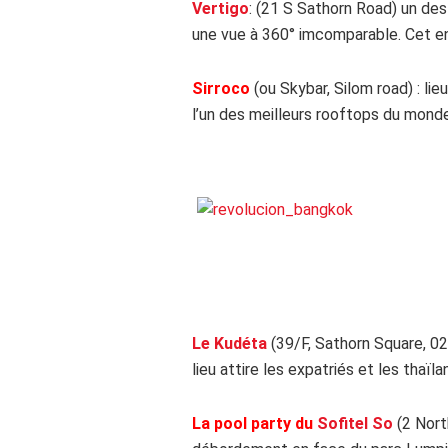
Vertigo
: (21 S Sathorn Road) un de
une vue à 360° imcomparable. Cet e
Sirroco
(ou Skybar, Silom road) : li
l’un des meilleurs rooftops du monde
Le Kudéta
(39/F, Sathorn Square, 02-
lieu attire les expatriés et les thaïla
La pool party du
Sofitel So
(2 Nort