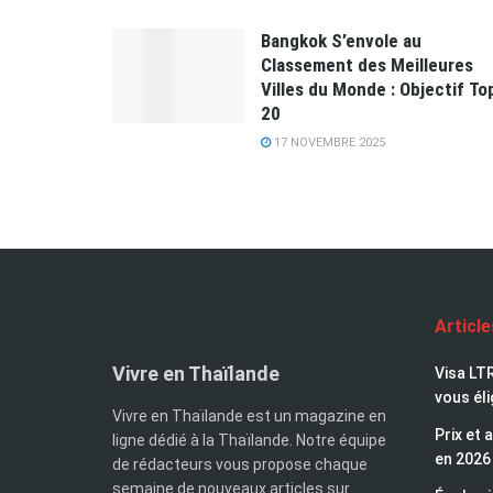
​Bangkok S’envole au
Classement des Meilleures
Villes du Monde : Objectif To
20
17 NOVEMBRE 2025
Articl
Vivre en Thaïlande
Visa LTR
vous éli
Vivre en Thaïlande est un magazine en
Prix et 
ligne dédié à la Thaïlande. Notre équipe
en 2026
de rédacteurs vous propose chaque
semaine de nouveaux articles sur