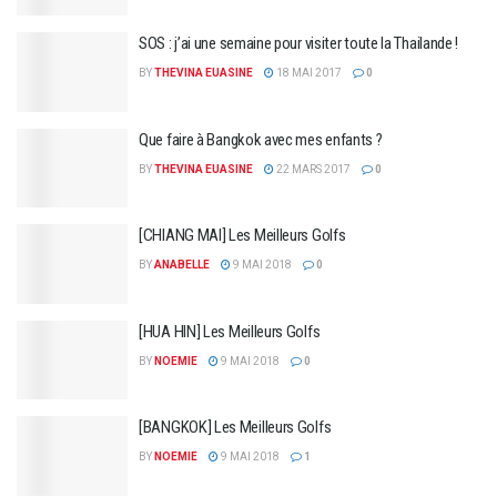
SOS : j’ai une semaine pour visiter toute la Thailande !
BY
THEVINA EUASINE
18 MAI 2017
0
Que faire à Bangkok avec mes enfants ?
BY
THEVINA EUASINE
22 MARS 2017
0
[CHIANG MAI] Les Meilleurs Golfs
BY
ANABELLE
9 MAI 2018
0
[HUA HIN] Les Meilleurs Golfs
BY
NOEMIE
9 MAI 2018
0
[BANGKOK] Les Meilleurs Golfs
BY
NOEMIE
9 MAI 2018
1