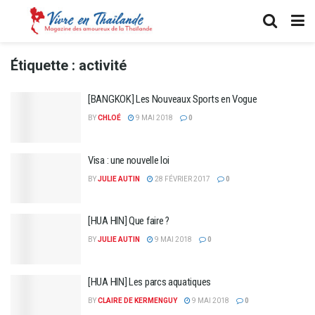
Étiquette :
activité
[BANGKOK] Les Nouveaux Sports en Vogue
BY
CHLOÉ
9 MAI 2018
0
Visa : une nouvelle loi
BY
JULIE AUTIN
28 FÉVRIER 2017
0
[HUA HIN] Que faire ?
BY
JULIE AUTIN
9 MAI 2018
0
[HUA HIN] Les parcs aquatiques
BY
CLAIRE DE KERMENGUY
9 MAI 2018
0