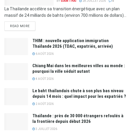
BY
SIAM THAI
28 JUILLET 2026
0
La Thaïlande accélère sa transition énergétique avec un plan
massif de 24 milliards de bahts (environ 700 millions de dollars)...
READ MORE
THIM : nouvelle application immigration
Thaïlande 2026 (TDAC, expatriés, arrivée)
6 AOÛT 2026
Chiang Mai dans les meilleures villes au monde :
pourquoi la ville séduit autant
4 AOÛT 2026
Le baht thaïlandais chute à son plus bas niveau
depuis 14 mois : quel impact pour les expatriés ?
2 AOÛT 2026
Thaïlande : près de 30 000 étrangers refoulés à
la frontière depuis début 2026
3 JUILLET 2026