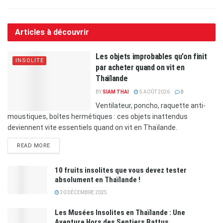
Articles à découvrir
Les objets improbables qu’on finit
INSOLITE
par acheter quand on vit en
Thaïlande
BY
SIAM THAI
5 AOÛT 2026
0
Ventilateur, poncho, raquette anti-
moustiques, boîtes hermétiques : ces objets inattendus
deviennent vite essentiels quand on vit en Thaïlande.
READ MORE
10 fruits insolites que vous devez tester
absolument en Thaïlande !
30 DÉCEMBRE 2025
Les Musées Insolites en Thaïlande : Une
Aventure Hors des Sentiers Battus