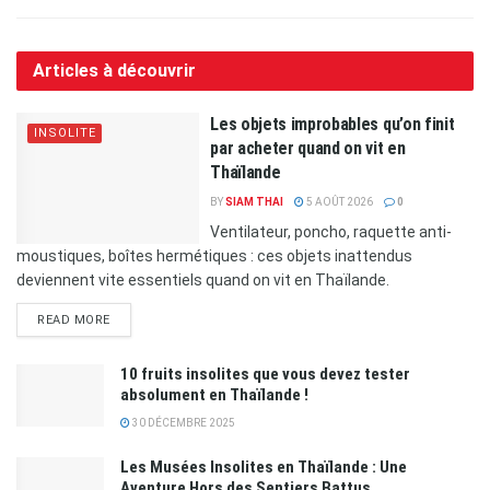
Articles à découvrir
Les objets improbables qu’on finit
INSOLITE
par acheter quand on vit en
Thaïlande
BY
SIAM THAI
5 AOÛT 2026
0
Ventilateur, poncho, raquette anti-
moustiques, boîtes hermétiques : ces objets inattendus
deviennent vite essentiels quand on vit en Thaïlande.
READ MORE
10 fruits insolites que vous devez tester
absolument en Thaïlande !
30 DÉCEMBRE 2025
Les Musées Insolites en Thaïlande : Une
Aventure Hors des Sentiers Battus