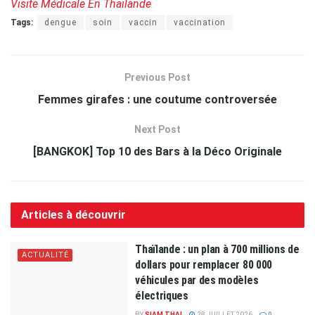
Visite Médicale En Thaïlande
Tags:
dengue
soin
vaccin
vaccination
Previous Post
Femmes girafes : une coutume controversée
Next Post
[BANGKOK] Top 10 des Bars à la Déco Originale
Articles à découvrir
Thaïlande : un plan à 700 millions de
ACTUALITÉ
dollars pour remplacer 80 000
véhicules par des modèles
électriques
BY
SIAM THAI
28 JUILLET 2026
0