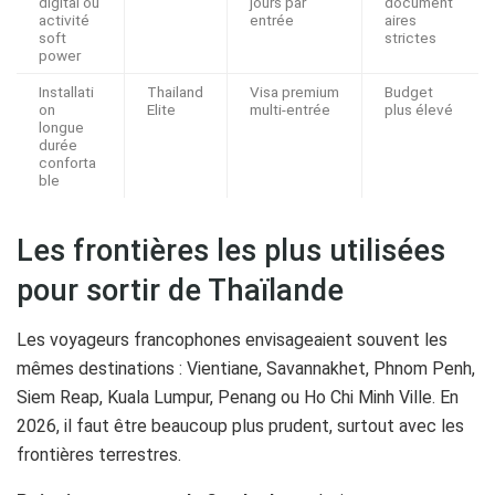
digital ou
jours par
document
activité
entrée
aires
soft
strictes
power
Installati
Thailand
Visa premium
Budget
on
Elite
multi-entrée
plus élevé
longue
durée
conforta
ble
Les frontières les plus utilisées
pour sortir de Thaïlande
Les voyageurs francophones envisageaient souvent les
mêmes destinations : Vientiane, Savannakhet, Phnom Penh,
Siem Reap, Kuala Lumpur, Penang ou Ho Chi Minh Ville. En
2026, il faut être beaucoup plus prudent, surtout avec les
frontières terrestres.