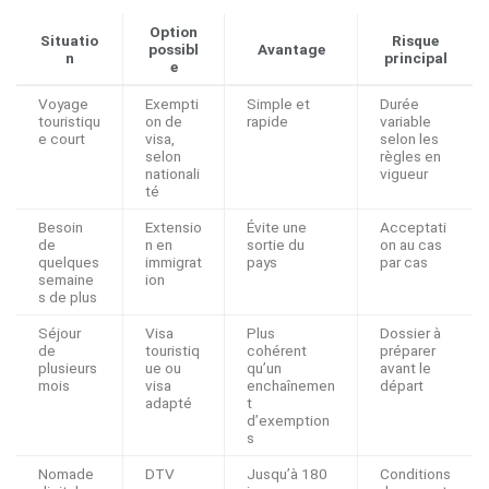
Option
Situatio
Risque
possibl
Avantage
n
principal
e
Voyage
Exempti
Simple et
Durée
touristiqu
on de
rapide
variable
e court
visa,
selon les
selon
règles en
nationali
vigueur
té
Besoin
Extensio
Évite une
Acceptati
de
n en
sortie du
on au cas
quelques
immigrat
pays
par cas
semaine
ion
s de plus
Séjour
Visa
Plus
Dossier à
de
touristiq
cohérent
préparer
plusieurs
ue ou
qu’un
avant le
mois
visa
enchaînemen
départ
adapté
t
d’exemption
s
Nomade
DTV
Jusqu’à 180
Conditions