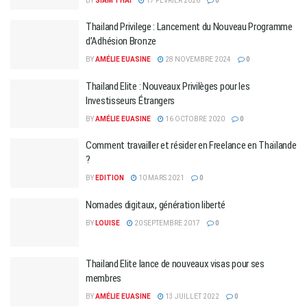
BY
SIAM THAI
17 FÉVRIER 2026
0
Thailand Privilege : Lancement du Nouveau Programme
d’Adhésion Bronze
BY
AMÉLIE EUASINE
28 NOVEMBRE 2024
0
Thailand Elite : Nouveaux Privilèges pour les
Investisseurs Étrangers
BY
AMÉLIE EUASINE
16 OCTOBRE 2020
0
Comment travailler et résider en Freelance en Thaïlande
?
BY
EDITION
10 MARS 2021
0
Nomades digitaux, génération liberté
BY
LOUISE
20 SEPTEMBRE 2017
0
Thailand Elite lance de nouveaux visas pour ses
membres
BY
AMÉLIE EUASINE
13 JUILLET 2022
0