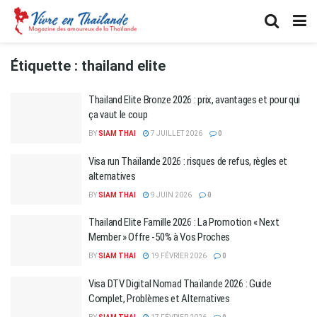
Étiquette :
thailand elite
Thailand Elite Bronze 2026 : prix, avantages et pour qui
ça vaut le coup
BY
SIAM THAI
7 JUILLET 2026
0
Visa run Thaïlande 2026 : risques de refus, règles et
alternatives
BY
SIAM THAI
9 JUIN 2026
0
Thailand Elite Famille 2026 : La Promotion « Next
Member » Offre -50% à Vos Proches
BY
SIAM THAI
19 FÉVRIER 2026
0
Visa DTV Digital Nomad Thaïlande 2026 : Guide
Complet, Problèmes et Alternatives