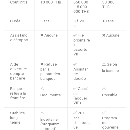
Coût initial
10 000 THB
650 000
50 000
– 5 000
THB
000 THB
Durée
5 ans
5 à 20
10 ans
ans
Assistanc
❌ Aucune
✅ File
❌ Aucune
e aéroport
prioritaire
+
escorte
VIP
Aide
❌ Refusé
✅
⚠️ Selon
ouverture
par la
Assistan
la banque
compte
plupart des
ce
bancaire
banques
dédiée
Risque
⚠️
✅ Quasi
⚠️
refus à la
nul
Documenté
Possible
frontière
(accueil
VIP)
Stabilité
⚠️
✅ 20+
✅
long
ans
Program
Incertaine
terme
d’historiq
me
(programm
ue
gouverne
e récent)