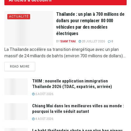
Thaïlande : un plan à 700 millions de
ACTUALITÉ
dollars pour remplacer 80 000
véhicules par des modèles
électriques
BY
SIAM THAI
28 JUILLET 2026
0
La Thaïlande accélère sa transition énergétique avec un plan
massif de 24 milliards de bahts (environ 700 millions de dollars)...
READ MORE
THIM : nouvelle application immigration
Thaïlande 2026 (TDAC, expatriés, arrivée)
6 AOÛT 2026
Chiang Mai dans les meilleures villes au monde :
pourquoi la ville séduit autant
4 AOÛT 2026
Le baht thaïlandais chute à son plus bas niveau