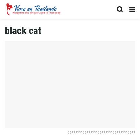
black cat
????????????????????????????????????