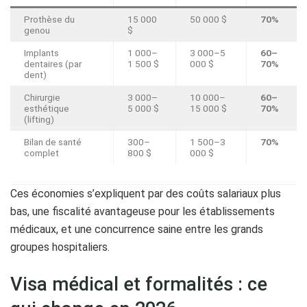
Prothèse du
15 000
50 000 $
70%
genou
$
Implants
1 000–
3 000–5
60–
dentaires (par
1 500 $
000 $
70%
dent)
Chirurgie
3 000–
10 000–
60–
esthétique
5 000 $
15 000 $
70%
(lifting)
Bilan de santé
300–
1 500–3
70%
complet
800 $
000 $
Ces économies s’expliquent par des coûts salariaux plus
bas, une fiscalité avantageuse pour les établissements
médicaux, et une concurrence saine entre les grands
groupes hospitaliers.
Visa médical et formalités : ce